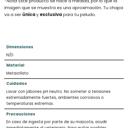
*
Nota
: Este producto se hace a medida, por lo que la
imagen que se muestra es una aproximación. Tu chapa
va a ser
única
y
exclusiva
para tu peludo.
Dimensiones
N/D
Material
Metacrilato
Cuidados
Lavar con jabones pH neutro. No someter a tensiones
extremadamente fuertes, ambientes corrosivos o
temperaturas extremas.
Precauciones
En caso de ingesta por parte de su mascota, acudir
inmediatamente al veterinario. Para evitar posibles