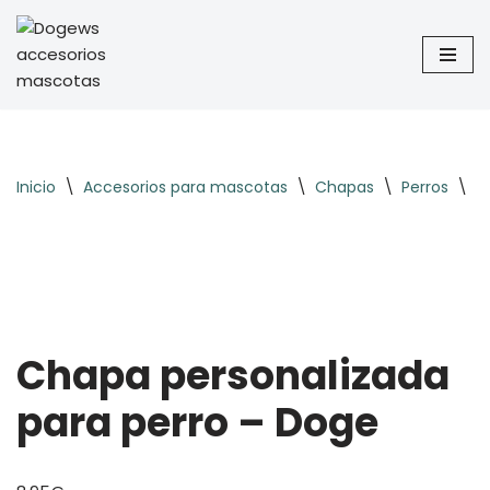
Saltar
al
contenido
Inicio
\
Accesorios para mascotas
\
Chapas
\
Perros
\
B
Chapa personalizada
para perro – Doge