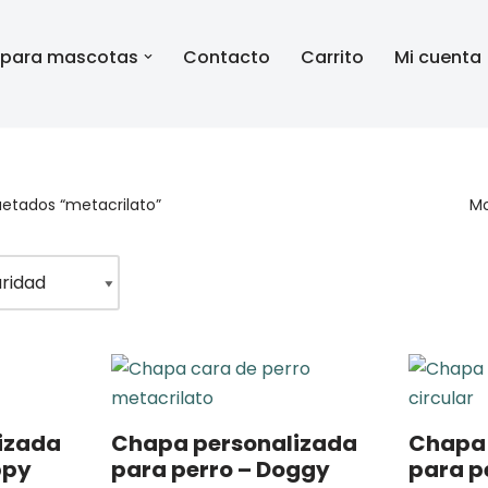
 para mascotas
Contacto
Carrito
Mi cuenta
uetados “metacrilato”
Mo
izada
Chapa personalizada
Chapa 
ppy
para perro – Doggy
para p