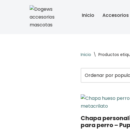
Inicio
Accesorios
Saltar
al
contenido
Inicio
\
Productos etiq
Chapa personal
para perro – Pu