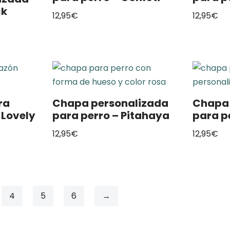
ck
12,95
€
12,95
€
ra
Chapa personalizada
Chapa 
 Lovely
para perro – Pitahaya
para p
12,95
€
12,95
€
4
5
6
→