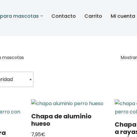
 para mascotas
Contacto
Carrito
Mi cuenta
a mascotas
Mostran
Chapa de aluminio
hueso
Chapa 
a raya
ra
7,95
€