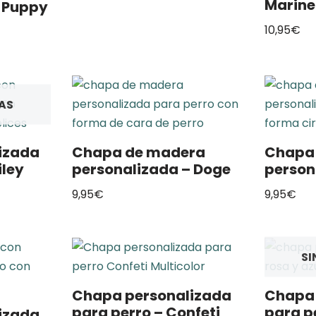
Marine
 Puppy
10,95
€
IAS
izada
Chapa de madera
Chapa
iley
personalizada – Doge
person
9,95
€
9,95
€
SI
Chapa personalizada
Chapa 
para perro – Confeti
para pe
izada