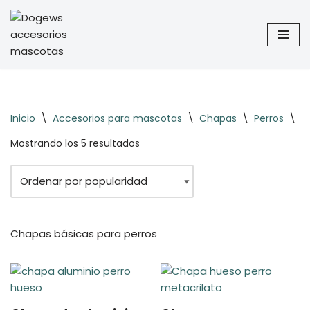
Saltar
al
contenido
Inicio
\
Accesorios para mascotas
\
Chapas
\
Perros
\
B
Mostrando los 5 resultados
Chapas básicas para perros