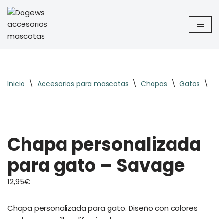
Saltar
al
contenido
Inicio
\
Accesorios para mascotas
\
Chapas
\
Gatos
\
D
Chapa personalizada
para gato – Savage
12,95
€
Chapa personalizada para gato. Diseño con colores