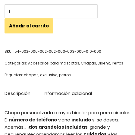
Añadir al carrito
SKU:
154-002-000-002-002-003-003-005-010-000
Categorías:
Accesorios para mascotas
,
Chapas
,
Diseño
,
Perros
Etiquetas:
chapas
,
exclusive
,
perros
Descripción
Información adicional
Chapa personalizada a rayas bicolor para perro circular.
El
número de teléfono
viene
incluido
si se desea.
Además… ¡
dos arandelas incluidas
, grande y
pequeña!
Recomendamos leer los
cuidados
y las