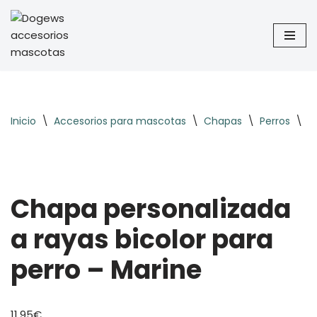
Saltar
al
contenido
Inicio
\
Accesorios para mascotas
\
Chapas
\
Perros
\
D
Chapa personalizada
a rayas bicolor para
perro – Marine
11,95
€