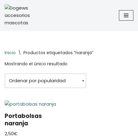
Saltar
al
contenido
Inicio
\
Productos etiquetados “naranja”
Mostrando el único resultado
Portabolsas
naranja
2,50
€